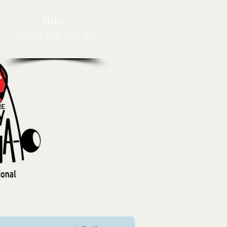
​Info:
+32(0) 483 408 411