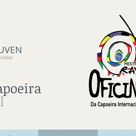
UVEN
RSTAND
apoeira
l