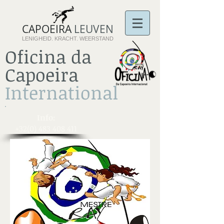
CAPOEIRA
LEUVEN
LENIGHEID. KRACHT. WEERSTAND
Oficina da
Capoeira
International
​Info:
+32(0) 483 408 411