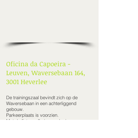
Oficina da Capoeira -
Leuven, Waversebaan 164,
3001 Heverlee
De trainingszaal bevindt zich op de
Waversebaan in een achterliggend
gebouw.
Parkeerplaats is voorzien.
Met de fiets op 2min van de ring.
Met het openbaar vervoer vanuit Leuven:
Bussen:
2 - 616 - 337